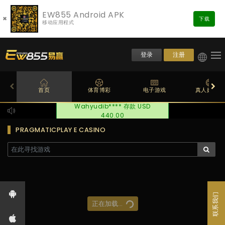
EW855 Android APK
×
下载
移动应用程式
注册
登录
首页
体育博彩
电子游戏
真人娱乐城
Wahyudib**** 存款 USD
440.00
PRAGMATICPLAY E CASINO
联系我们
正在加载...