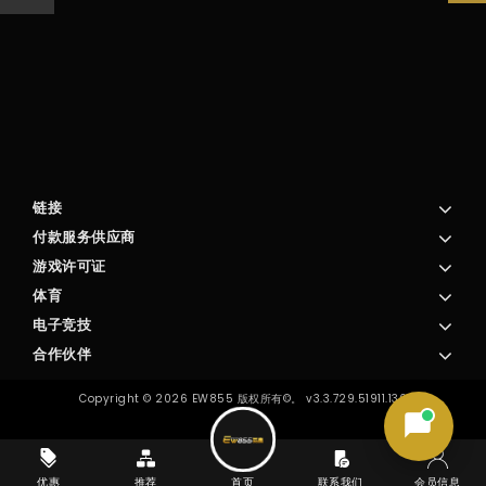
链接
付款服务供应商
游戏许可证
体育
电子竞技
合作伙伴
Copyright ©
2026
EW855 版权所有©。 v3.3.729.51911.130
优惠
推荐
首页
联系我们
会员信息