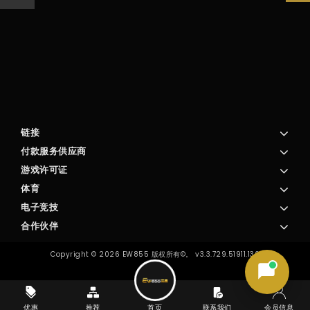
链接
付款服务供应商
游戏许可证
体育
电子竞技
合作伙伴
Copyright ©
2026
EW855 版权所有©。 v3.3.729.51911.130
优惠
推荐
首页
联系我们
会员信息