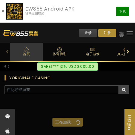
EW855 Android APK
×
下载
移动应用程式
注册
登录
首页
体育博彩
电子游戏
真人娱乐城
SARET*** 提款 USD 2,005.00
YORIGINAL E CASINO
联系我们
正在加载...