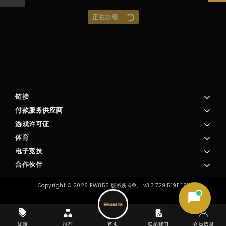
正在加载...
链接
付款服务供应商
游戏许可证
体育
电子竞技
合作伙伴
Copyright ©
2026
EW855 版权所有©。 v3.3.729.51911.181
优惠
推荐
首页
联系我们
会员信息