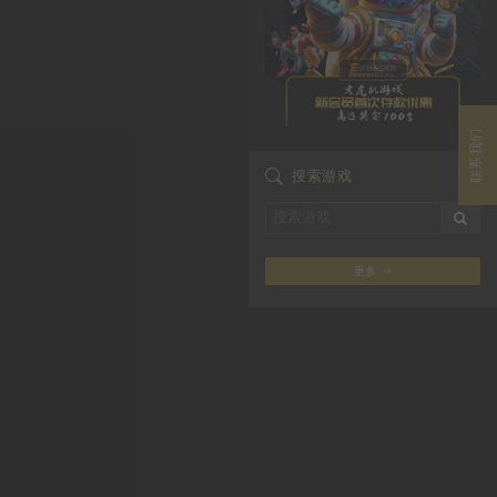
联系我们
搜索游戏
更多