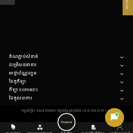
តំណភ្ជាប់សំខាន់
ជម្រើសធនាគារ
អាជ្ញាប័ណ្ណហ្គេម
ដៃគូកីឡា
កីឡា ESPORTS
ដៃគូសហការ
រក្សាសិទ្ធិ©
2026
EW855 រក្សា​សិទ្ធ​គ្រប់យ៉ាង v3.3.729.51911.35