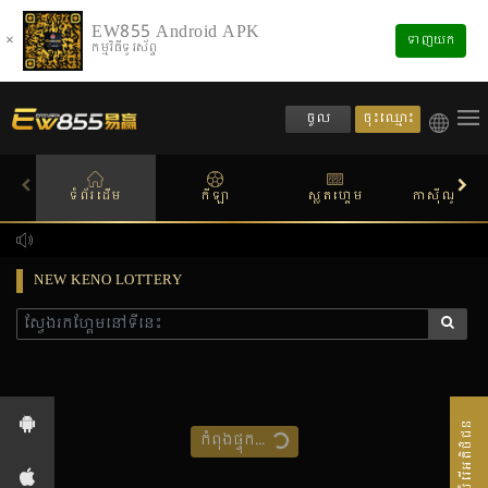
EW855 Android APK
×
ទាញយក
កម្មវិធីទូរស័ព្ទ
ចុះឈ្មោះ
ចូល
ទំព័រដើម
កីឡា
ស្លតហ្គេម
កាស៊ីណូផ្សាយ
NEW KENO LOTTERY
សេវាបំរើអតិថិជន
កំពុងផ្ទុក...