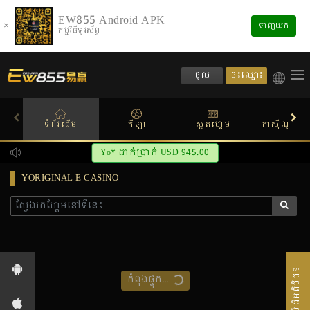
EW855 Android APK
×
ទាញយក
កម្មវិធីទូរស័ព្ទ
ចុះឈ្មោះ
ចូល
ទំព័រដើម
កីឡា
ស្លតហ្គេម
កាស៊ីណូផ្សាយ
Yo* ដាក់ប្រាក់ USD 945.00
YORIGINAL E CASINO
សេវាបំរើអតិថិជន
កំពុងផ្ទុក...