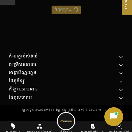
កំពុងផ្ទុក...
តំណភ្ជាប់សំខាន់
ជម្រើសធនាគារ
អាជ្ញាប័ណ្ណហ្គេម
ដៃគូកីឡា
កីឡា ESPORTS
ដៃគូសហការ
រក្សាសិទ្ធិ©
2026
EW855 រក្សា​សិទ្ធ​គ្រប់យ៉ាង v3.3.729.51911.154