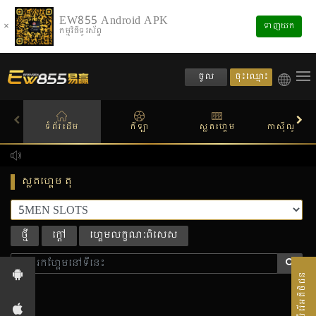
EW855 Android APK
×
ទាញយក
កម្មវិធីទូរស័ព្ទ
ចុះឈ្មោះ
ចូល
ទំព័រដើម
កីឡា
ស្លតហ្គេម
កាស៊ីណូផ្សាយ
ស្លតហ្គេម តុ
ថ្មី
ក្តៅ
ហ្គេមលក្ខណៈពិសេស
សេវាបំរើអតិថិជន