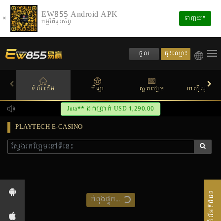
EW855 Android APK
×
ទាញយក
កម្មវិធីទូរស័ព្ទ
ចុះឈ្មោះ
ចូល
ទំព័រដើម
កីឡា
ស្លតហ្គេម
កាស៊ីណូផ្សាយ
Juta** ដកប្រាក់ USD 1,290.00
PLAYTECH E-CASINO
សេវាបំរើអតិថិជន
កំពុងផ្ទុក...