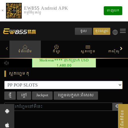
EW855 Android APK
×
ទាញយក
កម្មវិធីទូរស័ព្ទ
ចុះឈ្មោះ
ចូល
ទំព័រដើម
កីឡា
ស្លតហ្គេម
កាស៊ីណូផ្សាយ
Morkveas**** ដាក់ប្រាក់ USD
1,480.00
ស្លតហ្គេម តុ
ថ្មី
ក្តៅ
Jackpot
ហ្គេមលក្ខណៈពិសេស
សេវាបំរើអតិថិជន