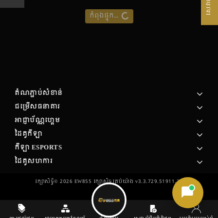
កំពុងផ្ទុក...
តំណភ្ជាប់សំខាន់
ជម្រើសធនាគារ
អាជ្ញាប័ណ្ណហ្គេម
ដៃគូកីឡា
កីឡា ESPORTS
ដៃគូសហការ
រក្សាសិទ្ធិ©
2026
EW855 រក្សា​សិទ្ធ​គ្រប់យ៉ាង v3.3.729.51911.27