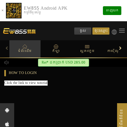
EW855 Android APK
×
ទាញយក
កម្មវិធីទូរស័ព្ទ
ចុះឈ្មោះ
ចូល
ទំព័រដើម
កីឡា
ស្លតហ្គេម
កាស៊ីណូផ្សាយ
Rat* ដកប្រាក់ USD 285.00
HOW TO LOGIN
Click the link
 to view tutorial
សេវាបំរើអតិថិជន