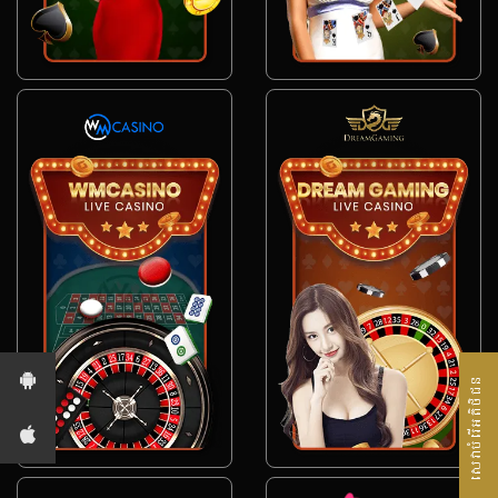
សេវាបំរើអតិថិជន