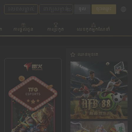
ចូល
ចុះឈ្មោះ
ិក
ការផ្តល់ជូន
ការប្រកួត
លេខកូតអ្នកណែនាំ
ឈានមុខគេ