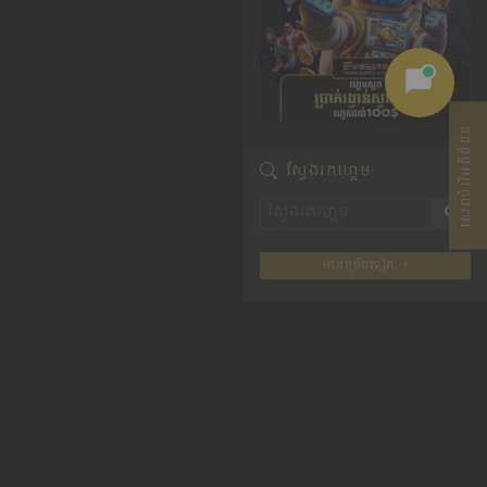
សេវាបំរើអតិថិជន
ស្វែងរកហ្គេម
មានច្រើនទៀត