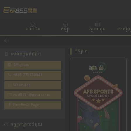
ទំព័រដើម
កីឡា
ស្លតហ្គេម
កាស៊ីណ
កីឡា តុ
សេវាកម្មអតិថិជន
Telegram
+855 973138041
WhatsApp
ew855kh@gmail.com
Facebook Page
មជ្ឈមណ្ឌល​ជំនួយ