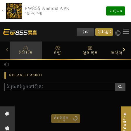
EW855 Android APK
×
ទាញយក
កម្មវិធីទូរស័ព្ទ
ចុះឈ្មោះ
ចូល
ទំព័រដើម
កីឡា
ស្លតហ្គេម
កាស៊ីណូផ្សាយ
RELAX E CASINO
សេវាបំរើអតិថិជន
កំពុងផ្ទុក...