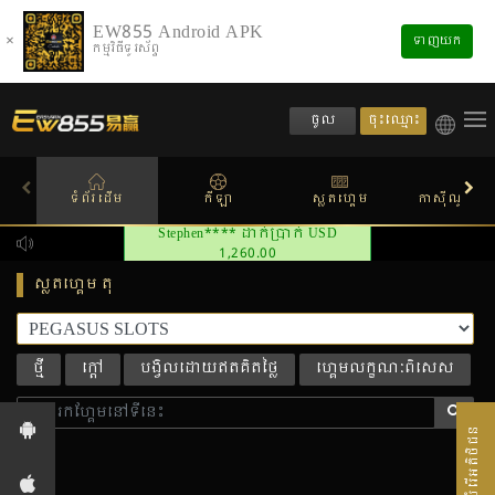
EW855 Android APK
×
ទាញយក
កម្មវិធីទូរស័ព្ទ
ចុះឈ្មោះ
ចូល
ទំព័រដើម
កីឡា
ស្លតហ្គេម
កាស៊ីណូផ្សាយ
Stephen**** ដាក់ប្រាក់ USD
1,260.00
ស្លតហ្គេម តុ
ថ្មី
ក្តៅ
បង្វិលដោយឥតគិតថ្លៃ
ហ្គេមលក្ខណៈពិសេស
សេវាបំរើអតិថិជន