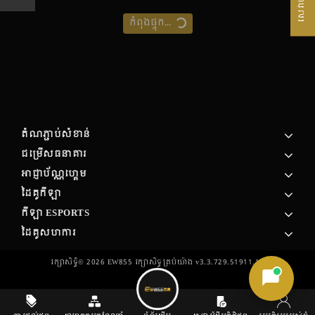
កំពុងផ្ទុក...
តំណភ្ជាប់សំខាន់
ជម្រើសធនាគារ
អាជ្ញាប័ណ្ណហ្គេម
ដៃគូកីឡា
កីឡា ESPORTS
ដៃគូសហការ
រក្សាសិទ្ធិ©
2026
EW855 រក្សា​សិទ្ធ​គ្រប់យ៉ាង v3.3.729.51911.13