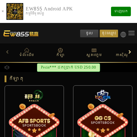
EW855 Android APK
×
ទាញយក
កម្មវិធីទូរស័ព្ទ
ចុះឈ្មោះ
ចូល
ទំព័រដើម
កីឡា
ស្លតហ្គេម
កាស៊ីណូផ្សាយ
កីឡា តុ