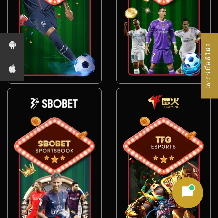
សេវាបំរើអតិថិជន