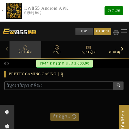
EW855 Android APK
×
ទាញយក
កម្មវិធីទូរស័ព្ទ
ចុះឈ្មោះ
ចូល
ទំព័រដើម
កីឡា
ស្លតហ្គេម
កាស៊ីណូផ្សាយ
PR4* ដកប្រាក់ USD 3,600.00
PRETTY GAMING CASINO | តុ
សេវាបំរើអតិថិជន
កំពុងផ្ទុក...